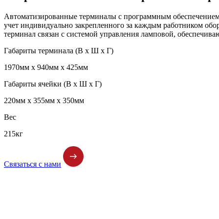
Автоматизированные терминалы с программным обеспечением S
учет индивидуально закрепленного за каждым работником обо
терминал связан с системой управления ламповой, обеспечива
Габариты терминала (В х Ш х Г)
1970мм х 940мм х 425мм
Габариты ячейки (В х Ш х Г)
220мм х 355мм х 350мм
Вес
215кг
Связаться с нами