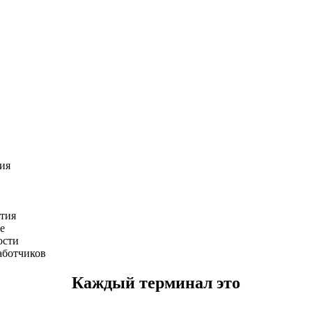
ия
ятия
е
ости
аботчиков
Каждый терминал это